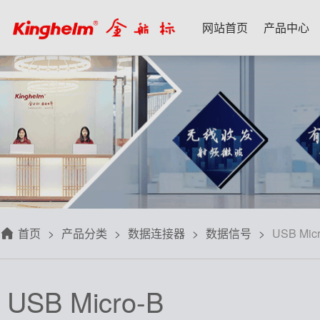
网站首页
产品中心
产品中心
新闻资讯
技术应用
名家专栏
关于我们
射频微波天线
每日芯闻
每日一品
宋仕强
关于我们
射频线转接线
行业资讯
应用案例
林雪萍
联系我们
板端座子弹片
三八八问
技术交流
齐大峰
用户协议
滤波器双工器
人文荟萃
刘大成
隐私政策
首页
产品分类
数据连接器
数据信号
USB Mic
信号开关
华强北小百科
朱军山
免费样品
数据连接器
自媒体生态圈
赵 敏
USB Micro-B
排针排母接插件
戴 辉