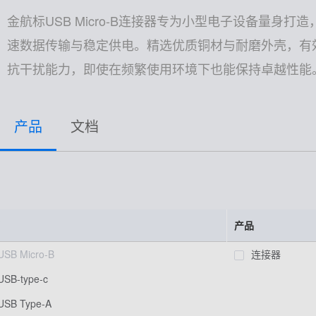
高速高频线束
金航标USB Micro-B连接器专为小型电子设备量
速数据传输与稳定供电。精选优质铜材与耐磨外壳，有效降
非标特种定制
抗干扰能力，即使在频繁使用环境下也能保持卓越性能
产品
文档
产品
USB Micro-B
连接器
USB-type-c
USB Type-A