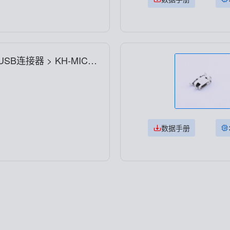
>USB连接器 > KH-MICR
数据手册