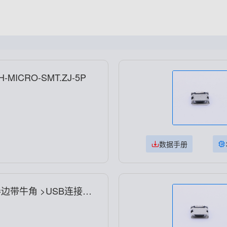
cro-B 母座 卧贴 KH-MICRO-SMT.ZJ-5P
数据手册
贴 卷边带牛角 >USB连接器