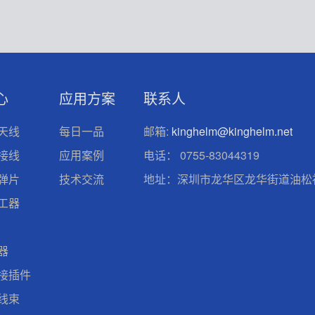
心
应用方案
联系人
天线
每日一品
邮箱:
kinghelm@kinghelm.net
接线
应用案例
电话：
0755-83044319
弹片
技术交流
地址：深圳市龙华区龙华街道油松社
工器
器
接插件
线束