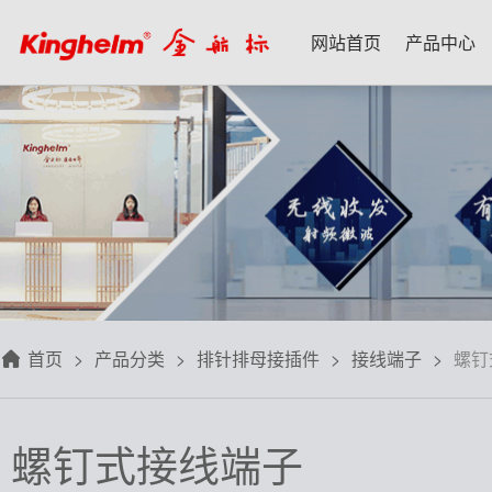
网站首页
产品中心
产品中心
新闻资讯
技术应用
名家专栏
关于我们
射频微波天线
每日芯闻
每日一品
宋仕强
关于我们
射频线转接线
行业资讯
应用案例
林雪萍
联系我们
板端座子弹片
三八八问
技术交流
齐大峰
用户协议
滤波器双工器
人文荟萃
刘大成
隐私政策
首页
产品分类
排针排母接插件
接线端子
螺钉
信号开关
华强北小百科
朱军山
免费样品
数据连接器
自媒体生态圈
赵 敏
螺钉式接线端子
排针排母接插件
戴 辉