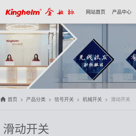
网站首页
产品中心
产品中心
新闻资讯
技术应用
名家专栏
关于我们
射频微波天线
每日芯闻
每日一品
宋仕强
关于我们
射频线转接线
行业资讯
应用案例
林雪萍
联系我们
板端座子弹片
三八八问
技术交流
齐大峰
用户协议
滤波器双工器
人文荟萃
刘大成
隐私政策
首页
产品分类
信号开关
机械开关
滑动开关
信号开关
华强北小百科
朱军山
免费样品
数据连接器
自媒体生态圈
赵 敏
滑动开关
排针排母接插件
戴 辉