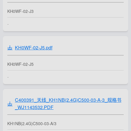
KH0WF-02-J3
-
KH0WF-02-J5.pdf
KH0WF-02-J5
-
C400391_天线_KH1NB(2.4G)C500-03-A-3_规格书
_WJ1143532.PDF
KH1NB(2.4G)C500-03-A/3