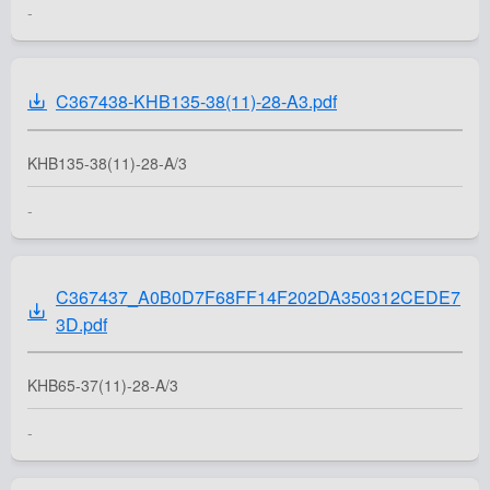
-
C367438-KHB135-38(11)-28-A3.pdf
KHB135-38(11)-28-A/3
-
C367437_A0B0D7F68FF14F202DA350312CEDE7
3D.pdf
KHB65-37(11)-28-A/3
-