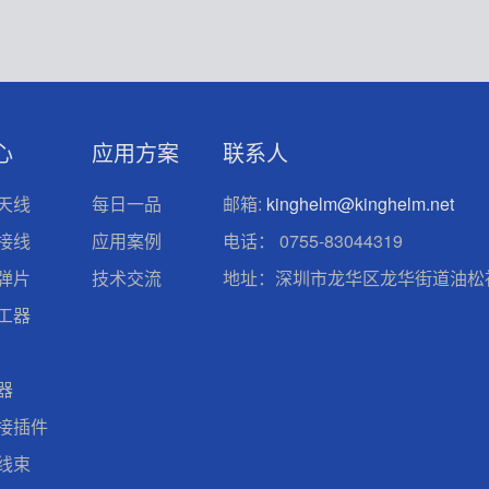
心
应用方案
联系人
天线
每日一品
邮箱:
kinghelm@kinghelm.net
接线
应用案例
电话：
0755-83044319
弹片
技术交流
地址：深圳市龙华区龙华街道油松社
工器
器
接插件
线束