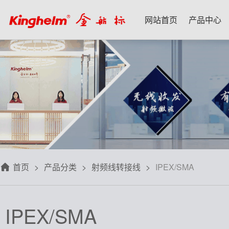
网站首页
产品中心
产品中心
新闻资讯
技术应用
名家专栏
关于我们
射频微波天线
每日芯闻
每日一品
宋仕强
关于我们
射频线转接线
行业资讯
应用案例
林雪萍
联系我们
板端座子弹片
三八八问
技术交流
齐大峰
用户协议
滤波器双工器
人文荟萃
刘大成
隐私政策
首页
产品分类
射频线转接线
IPEX/SMA
信号开关
华强北小百科
朱军山
免费样品
数据连接器
自媒体生态圈
赵 敏
IPEX/SMA
排针排母接插件
戴 辉