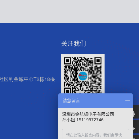
关注我们
区利金城中心T2栋18楼
请您留言
微信官方公众号
深圳市金航标电子有限公司
孙小姐 15119972746