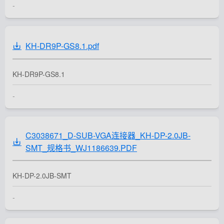
-
KH-DR9P-GS8.1.pdf
KH-DR9P-GS8.1
-
C3038671_D-SUB-VGA连接器_KH-DP-2.0JB-
SMT_规格书_WJ1186639.PDF
KH-DP-2.0JB-SMT
-