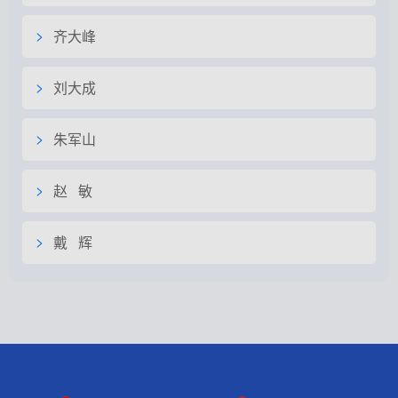
齐大峰
刘大成
朱军山
赵 敏
戴 辉