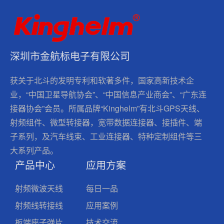
深圳市金航标电子有限公司
获关于北斗的发明专利和软著多件，国家高新技术企
业，“中国卫星导航协会”、“中国信息产业商会”、“广东连
接器协会”会员。所属品牌“Kinghelm”有北斗GPS天线、
射频组件、微型转接器，宽带数据连接器、接插件、端
子系列，及汽车线束、工业连接器、特种定制组件等三
大系列产品。
产品中心
应用方案
射频微波天线
每日一品
射频线转接线
应用案例
板端座子弹片
技术交流