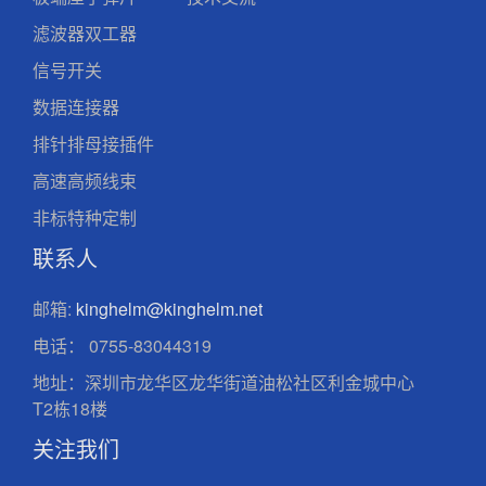
滤波器双工器
信号开关
数据连接器
排针排母接插件
高速高频线束
非标特种定制
联系人
邮箱:
kinghelm@kinghelm.net
电话：
0755-83044319
地址：深圳市龙华区龙华街道油松社区利金城中心
T2栋18楼
关注我们