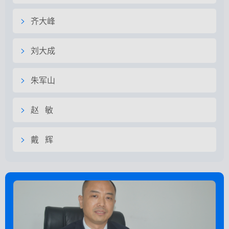
齐大峰
刘大成
朱军山
赵 敏
戴 辉