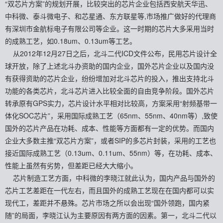
“双芯片方案”的规划开展，比较突出的芯片企业包括西安航天华迅、
中科微、泰斗微电子、和芯星通、东方联星等,市场推广做好的代理商
有深圳市金航标电子有限公司等企业。这一时期的芯片大多采用当时
的成熟工艺，如0.18um、0.13um等工艺。
从2012年12月27日之后，北斗二代ICD文件公布，民用芯片设计全
球开放，除了上述北斗办资助的国内企业，国外芯片企业以及国内没
有获得资助的芯片企业，纷纷增加对北斗芯片的投入，推出支持北斗
功能的各类芯片，北斗芯片进入比较全面的自由竞争阶段。国外芯片
转承原有GPS实力，芯片设计水平相对比较高，方案采用“射频基带一
体化SOC芯片”，采用国际成熟工艺（65nm、55nm、40nm等）,致使
国外的芯片产品在功耗、成本、性能等方面都有一定的优势。而国内
企业大多数主推“双芯片方案”，或者SIP的多芯片封装，采用的工艺也
接近国际成熟工艺（0.13um、0.11um、55nm）等，在功耗、成本、
性能上虽然有劣势，但差距已经大大缩小。
芯片制造工艺方面，中科微的李晓江就此认为，国内产品与国外的
芯片工艺差距在一代左右，而且国外的成熟工艺现在在国内都可以实
现代工，差距并不悬殊。芯片市场之所以会出现“国外领跑，国内紧
随”的局面，李晓江认为主要原因有两方面的因素。第一，北斗二代以