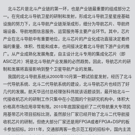
北斗芯片是北斗产业链的第一环，也是产业链最重要的组成部分之
一。在完成北斗导航卫星的研制和发射，形成北斗导航卫星星座基础
设施的努力下，北斗导航产业链渐渐成形，细分为导航芯片、导航终
端设备、导航地图信息服务、运营服务等主要产业环节。其中，芯片
产业在北斗导航中有重要地位，北斗芯片的产业化成功直接决定着终
端的重量、体积、性能和成本，也间接决定着北斗导航下游产业的推
广。从产业成熟化发展角度，自主设计北斗专用的集成化芯片（即
ASIC芯片）将是北斗导航产业发展的必然趋势。因此，导航芯片的研
制和发展将直接影响到整个卫星导航产业的发展。
我国的北斗导航系统从2000年10月第一颗试验星发射，经历了北斗
一代导航系统、北斗二代导航系统的建设，北斗导航芯片也经历了好
几代的发展。航天华迅付总经理张科伟就该话题谈到，最开始北斗一
代接收机芯片的研制工作只集中在小范围的个别研究机构中，体积大
价格高市场应用非常有限。2010年底国家组织了二代导航重大专项民
用基带芯片项目招标比测，虽然部分厂家已经开始了北斗二代导航接
收机芯片的研制，但绝大部分厂家还是用FPGA或者FPGA+DSP的板
卡参加招标。2011年，交通部两客一危示范工程的招标中，国内主流