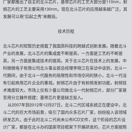
厂家都推出了自主的北斗芯片，基带芯片的工艺大部分是110nm，射
频芯片的工艺主要采用130nm。现在北斗芯片的应用越来越广泛，其
发展可以用“后起之秀”来概括。
技术历程
北斗芯片的短暂历史搭载了我国高科技的跨越式创新发展。随着北斗
产业的发展，北斗芯片的集成度不断提高，一方面是工艺的不断提
高，另一方面是集成技术的提高。关于北斗芯片在技术上的发展，中
科微微电子有限公司北斗事业部总经理李晓江在采访中谈到，北斗一
代期间，由于北斗一代服务的局限性和市场空间的狭小，北斗一代没
有引起商用芯片企业的重视。射频芯片由于有射频发射功能，射频技
术难度较大。市场上仅有少量公司做北斗一代射频芯片，部分厂家甚
至用分立器件搭建；基带芯片更是缺乏投入。
从2007年到2012年12月27日，北斗二代区域系统正在建设中，北
斗二代的巨大市场前景，吸引了国内众多芯片厂家，纷纷投入该领域
研发芯片。由于此时北斗二代尚未公布ICD文件，这个阶段的芯片设
计厂家，都是在北斗办的国家项目框架下开展研发的，芯片方案按照