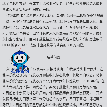
现了单芯片方案，在成本上优势非常明显。这些经验都是通过大量的
测试和系统实际运行积累起来的。
作为国内北斗芯片做大的代理商，金航标公司一直扎根在市场的第
一线，对市场的发展是最有发言权的。北斗芯片的发展任重道远，金
航标电子公司总经理宋仕强认为，没有若干年的市场锤炼和经验积
累，很难异军突起，但北斗芯片未来的发展前景却是不可限量。据有
关行业专家估计，民用车载监控及车载导航应用模块和高精度应用的
OEM 板到2014 年底累计出货数量有望突破500 万规模。
展望前景
我国的导航芯片产业发展起步相对较晚，但发展势头非常强劲。在
北斗系统建设前，导航芯片和接收机核心技术呈长期空白状态。随着
北斗系统的建设，导航芯片产业开始起步并快速发展。2010 年后，在
重大专项支持下推出两代芯片，实现了批量生产和百万级的应用。国
内目前有十余家北斗芯片厂商，他们虽然起步晚但起点很高，一开始
就将目标定为国际上第三代导航芯片的水平。不同于高通、博通等国
际巨头，目前国内卫星导航芯片企业普遍规模较小，且以卫星导航为