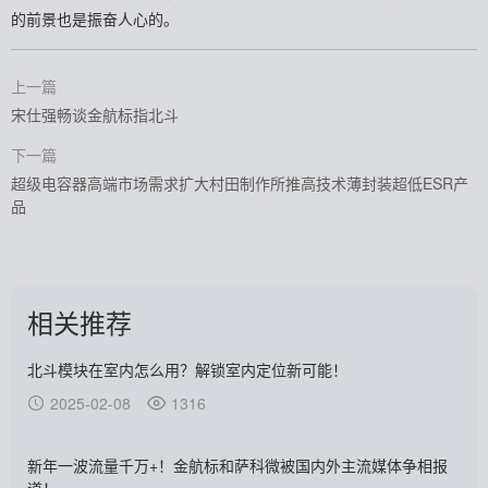
的前景也是振奋人心的。
上一篇
宋仕强畅谈金航标指北斗
下一篇
超级电容器高端市场需求扩大村田制作所推高技术薄封装超低ESR产
品
相关推荐
北斗模块在室内怎么用？解锁室内定位新可能！
2025-02-08
1316
新年一波流量千万+！金航标和萨科微被国内外主流媒体争相报