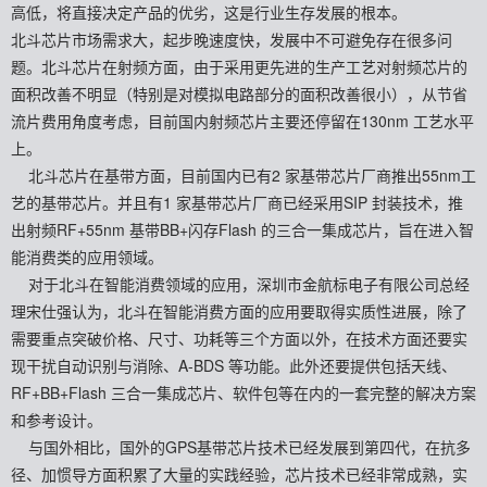
高低，将直接决定产品的优劣，这是行业生存发展的根本。
北斗芯片市场需求大，起步晚速度快，发展中不可避免存在很多问
题。北斗芯片在射频方面，由于采用更先进的生产工艺对射频芯片的
面积改善不明显（特别是对模拟电路部分的面积改善很小），从节省
流片费用角度考虑，目前国内射频芯片主要还停留在130nm 工艺水平
上。
北斗芯片在基带方面，目前国内已有2 家基带芯片厂商推出55nm工
艺的基带芯片。并且有1 家基带芯片厂商已经采用SIP 封装技术，推
出射频RF+55nm 基带BB+闪存Flash 的三合一集成芯片，旨在进入智
能消费类的应用领域。
对于北斗在智能消费领域的应用，深圳市金航标电子有限公司总经
理宋仕强认为，北斗在智能消费方面的应用要取得实质性进展，除了
需要重点突破价格、尺寸、功耗等三个方面以外，在技术方面还要实
现干扰自动识别与消除、A-BDS 等功能。此外还要提供包括天线、
RF+BB+Flash 三合一集成芯片、软件包等在内的一套完整的解决方案
和参考设计。
与国外相比，国外的GPS基带芯片技术已经发展到第四代，在抗多
径、加惯导方面积累了大量的实践经验，芯片技术已经非常成熟，实