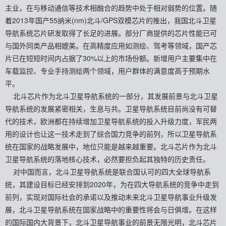
主业，在与移动通信等技术相融合的趋势中处于相对弱势的位置。随
着2013年国产55纳米(nm)北斗/GPS双模芯片的推出，我国北斗卫星
导航系统芯片研发取得了长足的进展。部分厂商提供的芯片性能已可
与国外同类产品相媲美。在高精度应用如测绘、驾考等领域，国产芯
片已在短短时间内占据了30%以上的市场份额。新增用户主要集中在
车载监控、专业手持测绘两个领域，用户群体的满意度高于预期水
平。
北斗芯片作为北斗卫星导航系统的一部分，其发展前景与北斗卫星
导航系统的发展紧密相关，生息与共。卫星导航系统目前尚没有可替
代的技术，欧洲都在持续增加卫星导航系统的投入升级力度，军民两
用的设计也让这一技术走到了综合国力竞争的前列，所以卫星导航系
统在国家的战略发展中，地位只能是越来越重要。北斗芯片作为北斗
卫星导航系统的落地核心技术，必然要担负起其独特的历史责任。
对中国而言，北斗卫星导航系统是联合国认可的四大全球导航系
统，其建设目标已经安排到2020年，为在四大导航系统的竞争中走到
前列，实现对国际社会的承诺以及推动未来北斗卫星导航事业升级发
展，北斗卫星导航系统在国家战略中的重要性将会与日俱增。在这样
的国际国内大背景下，北斗卫星导航事业的前景无限光明，北斗芯片