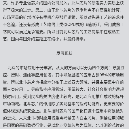
来，许多专业做芯片的国内公司加入，北斗芯片的研发实力实质上获
得了极大的进步。第二，由于北斗芯片的竞争焦点不在高性能计算，
市场容量的扩增也没有手机产品那样迅猛，所以对先进工艺的追求并
不急迫，还没有形成工艺路线上类似CPU式的飞速跃迁，采用成熟工
艺就可以满足竞争需要。所以目前北斗芯片的工艺尚集中在成熟工
艺，国内与国外的差距正在缩小，并最终持平。
发展现状
北斗的市场应用十分丰富，从大的方面可以分为四个方向：导航监
控、授时、测绘等应用领域，其中导航监控的应用占到95%的市场用
量。所以北斗芯片也相应地分布于上述四大领域，并且主要集中在前
面三类应用上。导航监控应用领域，用量较大，社会社会影响力远超
授时应用，受到民众的关注度也比较高，是北斗应用推广成败的标杆
市场领域。北斗芯片的作用除了实现基本的授时功能外，更重要的价
值体现是系统安全上。北斗授时芯片的国产化在这个应用中将是绝对
的需求。未来北斗授时应用将重点考量国内自主芯片。测绘应用领域
是国家的基础数据行业，是以北斗测绘芯片为载体，北斗测绘芯片的