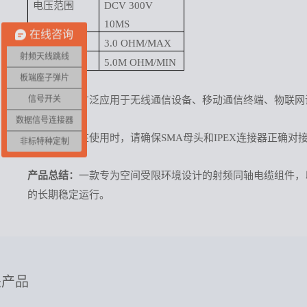
电压范围
DCV 300V
10MS
在线咨询
传导电阻
3.0 OHM/MAX
射频天线跳线
绝缘电阻
5.0M OHM/MIN
板端座子弹片
信号开关
应用领域：
广泛应用于无线通信设备、移动通信终端、物联网
数据信号连接器
注意事项：
在使用时，请确保
SMA母头和IPEX连接器正
非标特种定制
产品总结：
一款专为空间受限环境设计的射频同轴电缆组件，
的长期稳定运行。
关产品