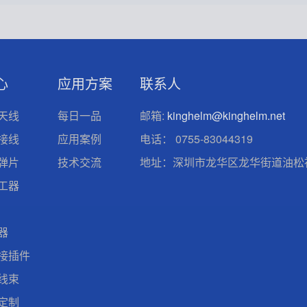
心
应用方案
联系人
天线
每日一品
邮箱:
kinghelm@kinghelm.net
接线
应用案例
电话：
0755-83044319
弹片
技术交流
地址：深圳市龙华区龙华街道油松社
工器
器
接插件
线束
定制