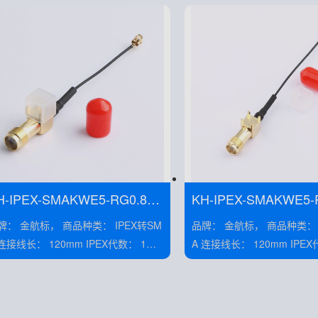
H-IPEX-SMAKWE5-RG0.81-
KH-IPEX-SMAKWE5-
50H
B60H
 金航标， 商品种类： IPEX转SM
品牌： 金航标， 商品种类： IPEX转SM
A 连接线长： 120mm IPEX代数： 1代
定电压： 300V
额定电压： 300V