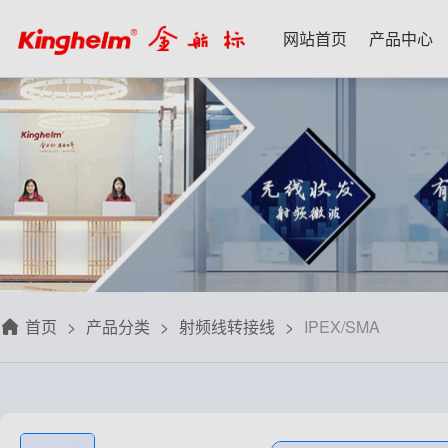
网站首页
产品中心
产品中心
新闻资讯
技术应用
名家专栏
关于我们
射频微波天线
每日芯闻
每日一品
宋仕强
关于我们
射频线转接线
行业资讯
应用案例
林雪萍
联系我们
板端座子弹片
三八八问
技术交流
齐大峰
用户协议
滤波器双工器
人文荟萃
刘大成
隐私政策
首页
产品分类
射频线转接线
IPEX/SMA
信号开关
华强北小百科
朱军山
免费样品
数据连接器
自媒体生态圈
赵 敏
排针排母接插件
戴 辉