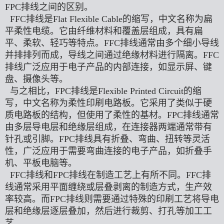
FPC排线之间的区别。
FFC排线是Flat Flexible Cable的缩写，中文名称为扁
平柔性电缆。它由纤维材料和覆盖层组成，具有扁
平、柔软、轻巧等特点。FFC排线通常由多个细小导线
并排排列而成，导线之间通过绝缘材料进行隔离。FFC
排线广泛应用于电子产品的内部连接，如显示屏、键
盘、摄像头等。
与之相比，FPC排线是Flexible Printed Circuit的缩
写，中文名称为柔性印刷电路板。它采用了类似于硬
质电路板的结构，但使用了柔性的基材。FPC排线通常
由多层导电层和绝缘层组成，在连接器两端通常带有
针孔或引脚。FPC排线具有折叠、弯曲、扭转等灵活
性，广泛应用于需要弯曲连接的电子产品，如折叠手
机、平板电脑等。
FFC排线和FPC排线在制造工艺上有所不同。FFC排
线通常采用平面缠绕或层叠剥离的制造方式，生产效
率较高。而FPC排线则需要通过特殊的印刷工艺将导电
层和绝缘层逐层叠加，然后进行裁剪、打孔等加工工
艺。