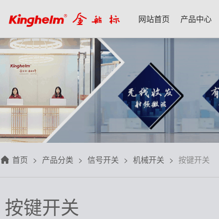
网站首页
产品中心
产品中心
新闻资讯
技术应用
名家专栏
关于我们
射频微波天线
每日芯闻
每日一品
宋仕强
关于我们
射频线转接线
行业资讯
应用案例
林雪萍
联系我们
板端座子弹片
三八八问
技术交流
齐大峰
用户协议
滤波器双工器
人文荟萃
刘大成
隐私政策
首页
产品分类
信号开关
机械开关
按键开关
信号开关
华强北小百科
朱军山
免费样品
数据连接器
自媒体生态圈
赵 敏
按键开关
排针排母接插件
戴 辉