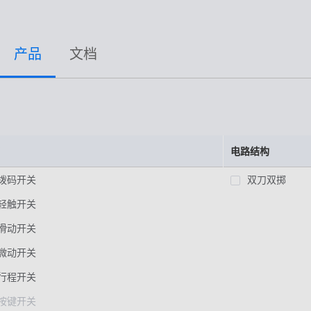
高速高频线束
非标特种定制
产品
文档
电路结构
拨码开关
双刀双掷
轻触开关
滑动开关
微动开关
行程开关
按键开关