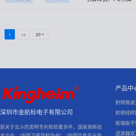
1
>>
20
产品中
射频微波
深圳市金航标电子有限公司
射频线转
板端座子
获关于北斗的发明专利和软著多件，国家高新技
滤波器双
术企业，“中国卫星导航协会”、“中国信息产业商