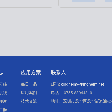
心
应用方案
联系人
天线
每日一品
邮箱:
kinghelm@kinghelm.net
接线
应用案例
电话：
0755-83044319
弹片
技术交流
地址：深圳市龙华区龙华街道油松社
工器