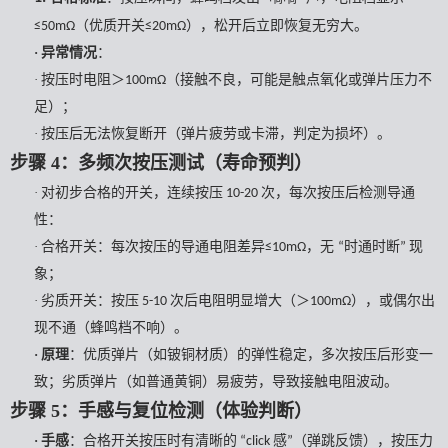
（优质开关
），松开后立即恢复无穷大。
≤50mΩ
≤20mΩ
异常情况
·
：
·
按压时电阻＞
（接触不良，可能是触点氧化或弹片压力不
100mΩ
足）；
·
按压后无法恢复断开（弹片疲劳或卡滞，判定为损坏）。
步骤
4：多频次按压测试（寿命预判）
·
对初步合格的开关，连续按压
次，每次按压后检测导通
10-20
性：
·
合格开关：每次按压的导通电阻差异
，无
时通时断
现
≤10mΩ
“
”
象；
·
劣质开关：按压
次后电阻明显增大（＞
），或偶尔出
5-10
100mΩ
现不通（蜂鸣档不响）。
原理
·
：优质弹片（如铍铜材质）的弹性稳定，多次按压后形变一
致；劣质弹片（如普通黄铜）易疲劳，导致接触电阻波动。
步骤
5：手感与复位检测（体验判断）
手感
·
：合格开关按压时有清晰的
感
（弹跳反馈），按压力
“click
”