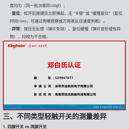
度均匀（同一批次差异
）；
≤20gf
复位
·
：松开后按键应立即弹起，无
卡顿
或
缓慢复位
（复位
“
”
“
”
时间
，可通过肉眼观察或万用表反应速度判断）。
≤5ms
异常
·
：按压无反馈（弹片失效）、复位缓慢（弹片变形或有异
物），均视为不合格。
三、不同类型轻触开关的测量差异
1. 四脚开关 vs 两脚开关