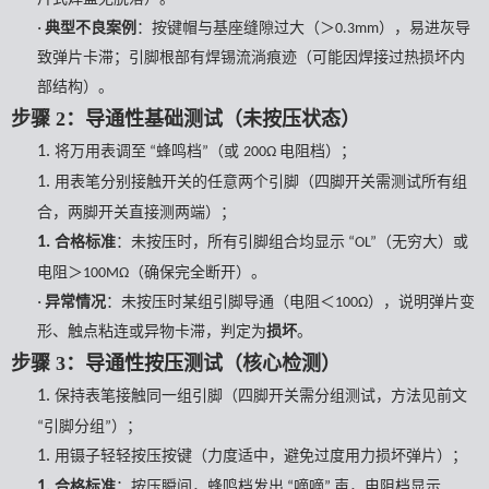
典型不良案例
·
：按键帽与基座缝隙过大（＞
），易进灰导
0.3mm
致弹片卡滞；引脚根部有焊锡流淌痕迹（可能因焊接过热损坏内
部结构）。
步骤
2：导通性基础测试（未按压状态）
1.
将万用表调至
蜂鸣档
（或
电阻档）；
“
”
200Ω
1.
用表笔分别接触开关的任意两个引脚（四脚开关需测试所有组
合，两脚开关直接测两端）；
合格标准
1.
：未按压时，所有引脚组合均显示
（无穷大）或
“OL”
电阻＞
（确保完全断开）。
100MΩ
异常情况
·
：未按压时某组引脚导通（电阻＜
），说明弹片变
100Ω
损坏
形、触点粘连或异物卡滞，判定为
。
步骤
3：导通性按压测试（核心检测）
1.
保持表笔接触同一组引脚（四脚开关需分组测试，方法见前文
引脚分组
）；
“
”
1.
用镊子轻轻按压按键（力度适中，避免过度用力损坏弹片）；
合格标准
1.
：按压瞬间，蜂鸣档发出
嘀嘀
声，电阻档显示
“
”