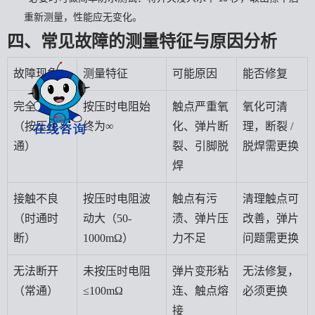
重新测量，性能应无变化。
四、常见故障的测量特征与原因分析
故障现象
测量特征
可能原因
能否修复
完全不导通
按压时电阻始
触点严重氧
氧化可清
（按压也不
终为
∞
化、弹片断
理，断裂
/
通）
裂、引脚脱
脱焊需更换
焊
接触不良
按压时电阻波
触点有污
清理触点可
（时通时
动大（
50-
渍、弹片压
改善，弹片
断）
1000mΩ）
力不足
问题需更换
无法断开
未按压时电阻
弹片变形粘
无法修复，
（常通）
≤100mΩ
连、触点熔
必须更换
接