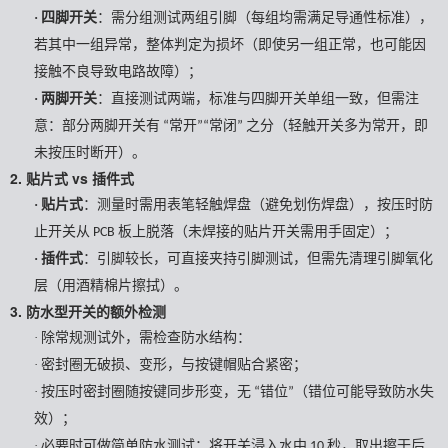
四脚开关
·
：需分组测试两组引脚（每组均需满足导通性标准），
若其中一组异常，整体判定为损坏（即使另一组正常，也可能因
接触不良导致电路故障）；
两脚开关
·
：直接测试两端，标准与四脚开关单组一致，但需注
意：部分两脚开关有
常开
常闭
之分（轻触开关多为常开，即
“
”“
”
未按压时断开）。
2. 贴片式 vs 插件式
贴片式
·
：测量时需用表笔轻触焊盘（避免划伤焊盘），按压时防
止开关从
板上脱落（未焊接的贴片开关需用手固定）；
PCB
插件式
·
：引脚较长，可直接夹持引脚测试，但需先清理引脚氧化
层（用酒精棉片擦拭）。
3. 防水型开关的额外检测
·
除常规测试外，需检查防水结构：
·
密封圈无破损、变形，与按键帽贴合紧密；
·
按压时密封圈随按键同步形变，无
错位
（错位可能导致防水失
“
”
效）；
·
必要时可做简单防水测试：将开关浸入水中
秒，取出擦干后
10