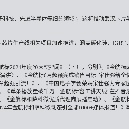
量子科技、先进半导体等细分领域”，这将推动武汉芯片
芯片生产线相关项目加速推进，涵盖碳化硅、IGBT
标2024年度20大“芯”闻》（下），分别为《金航标
演讲》、《金航标6月超额完成销售目标 宋仕强给全
章超强引流！》、《中国电子学会荣聘宋仕强为专家
》、《单条播放量破千万！金航标“容工讲天线”在抖音
》、《金航标和萨科微优质代理商展播启动》、《金航
24年金航标和萨科微动态引全球1000+媒体报道！》