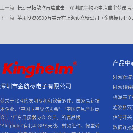
上一篇
长沙米拓敲诈再遭重击！深圳航宇物流申请重审获最高
下一篇
苹果投资3500万美元在上海设立新公司（金航标1月13
产品中
射频微波
深圳市金航标电子有限公司
射频线转
板端座子
获关于北斗的发明专利和软著多件，国家高新技
滤波器双
术企业，“中国卫星导航协会”、“中国信息产业商
信号开关
会”、“广东连接器协会”会员。所属品牌
“Kinghelm”有北斗GPS天线、射频组件、微型转
数据连接