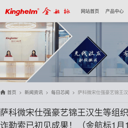
网站首页
产品中心
产品中心
新闻资讯
技术应用
名家专栏
关于我们
射频微波天线
每日芯闻
每日一品
宋仕强
关于我们
射频线转接线
行业资讯
应用案例
林雪萍
联系我们
板端座子弹片
三八八问
技术交流
齐大峰
用户协议
滤波器双工器
人文荟萃
刘大成
隐私政策
首页
新闻资讯
每日芯闻
萨科微宋仕强豪艺锦王汉
信号开关
华强北小百科
朱军山
免费样品
萨科微宋仕强豪艺锦王汉生等组
数据连接器
自媒体生态圈
赵 敏
诈勒索已初见成果！（金航标1月
排针排母接插件
戴 辉