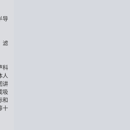
半导
、滤
萨科
体人
团讲
成吸
标和
等十