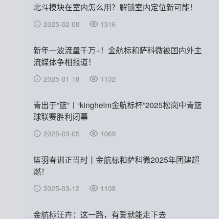
北斗模块在室内怎么用？解锁室内定位新可能！
2025-02-08
1316
新年一波流量千万+！金航标和萨科微被国内外主
流媒体争相报道！
2025-01-18
1132
青出于“篮”丨“kinghelm金航标杯”2025松岗中青篮
球联赛胜利闭幕
2025-03-05
1069
篮羽春训正当时丨金航标和萨科微2025年团建超
燃！
2025-03-12
1108
金航标汪卉：这一路，有爱就能走下去