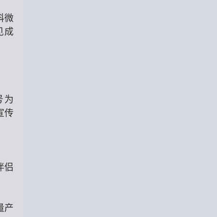
科微
见成
号为
宣传
伴侣
量产