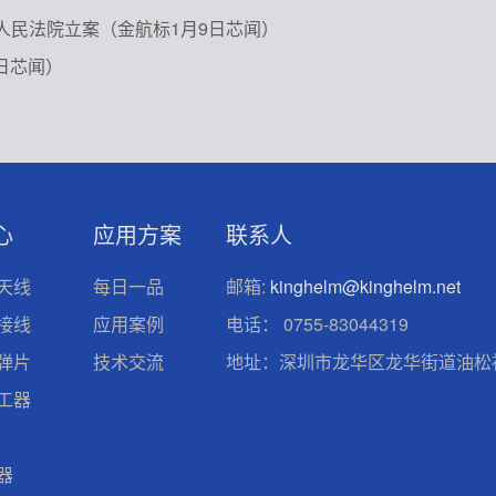
人民法院立案（金航标1月9日芯闻）
日芯闻）
心
应用方案
联系人
天线
每日一品
邮箱:
kinghelm@kinghelm.net
接线
应用案例
电话：
0755-83044319
弹片
技术交流
地址：深圳市龙华区龙华街道油松社
工器
器