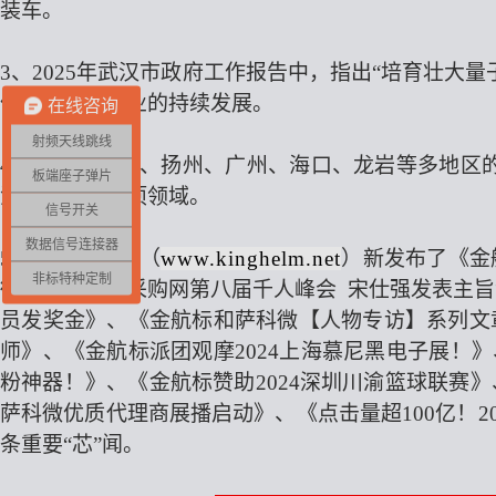
装车。
3、2025年武汉市政府工作报告中，指出“培育壮大
体集成电路产业的持续发展。
在线咨询
射频天线跳线
4、南京、北京、扬州、广州、海口、龙岩等多地区的
板端座子弹片
波器芯片等多项领域。
信号开关
数据信号连接器
5、金航标电子（
www.kinghelm.net
）新发布了《金航
非标特种定制
微参加大佳源采购网第八届千人峰会 宋仕强发表主旨
员发奖金》、《金航标和萨科微【人物专访】系列文
师》、《金航标派团观摩2024上海慕尼黑电子展！
粉神器！》、《金航标赞助2024深圳川渝篮球联赛
萨科微优质代理商展播启动》、《点击量超100亿！20
条重要“芯”闻。