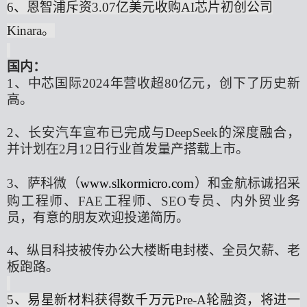
6、恩智浦斥资3.07亿美元收购AI芯片初创公司
Kinara。
国内：
1、中芯国际2024年营收超80亿元，创下了历史新
高。
2、长安汽车宣布已完成与DeepSeek的深度融合，
并计划在2月12日行业首发量产搭载上市。
3、萨科微（
www.slkormicro.com
）和金航标诚招采
购工程师、FAE工程师、SEO专员、内外贸业务
员，有意的朋友欢迎投递简历。
4、纵目科技被传办公大楼断电封楼、全员欠薪、老
板跑路。
5、
易星新材料
获得
数千万元
Pre-A轮融资，将进一