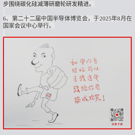
步
围绕
碳化硅减薄研磨轮研发精进
。
6、
第二十二届中国
半导体
博览会
，
于
2025年8月在
国家会议中心
举行。