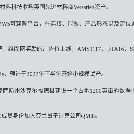
材料科技
收购
英国先进材料商
Versarien
资产
。
骁龙W5可穿戴平台，在连接、能效、产品形态以及定位
维库网奖励的广告位上线，AMS1117、BTA16、SS
ie
，
预计于
2027年下半年开始小规模试产
。
亿美元，在得克萨斯州沙克尔福德县建设一个占地1200英亩的数据
和董事会成员身份加入芬兰量子计算公司QMill。