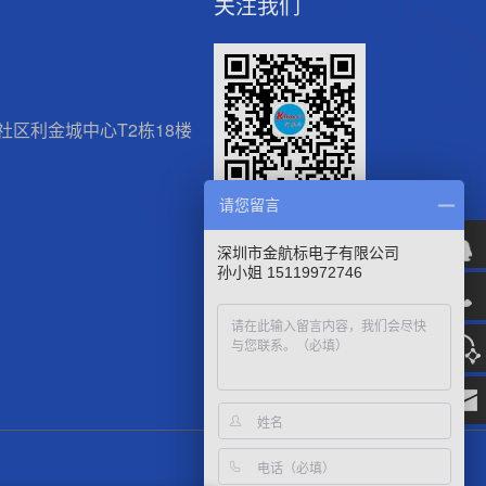
关注我们
区利金城中心T2栋18楼
请您留言
微信官方公众号
深圳市金航标电子有限公司
孙小姐 15119972746