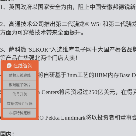
1、
英国政府以国家安全为由，阻止中国安徽邦德锐新
2、
高通技术公司推出第二代骁龙
® W5+和第二代
方面为可穿戴技术带来全面提升。
3、萨科微“SLKOR”入选维库电子网十大国产著名品牌，
等产品在华强北两个门店大卖！
在线咨询
4、
英伟达宣
布
将自研基于
3nm工艺的HBM内存Base D
射频天线跳线
板端座子弹片
5、
Vantage Data Centers将斥资超过250
信号开关
园区。
数据信号连接器
非标特种定制
6、
前诺基亚
CEO Pekka Lundmark将以投资者
国内：