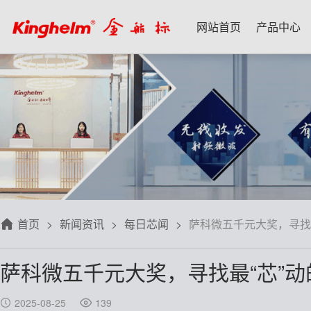
网站首页
产品中心
产品中心
新闻资讯
技术应用
名家专栏
关于我们
射频微波天线
每日芯闻
每日一品
宋仕强
关于我们
射频线转接线
行业资讯
应用案例
林雪萍
联系我们
板端座子弹片
三八八问
技术交流
齐大峰
用户协议
滤波器双工器
人文荟萃
刘大成
隐私政策
首页
新闻资讯
每日芯闻
萨科微五千元大奖，寻找最“
信号开关
华强北小百科
朱军山
免费样品
萨科微五千元大奖，寻找最“芯”动的
数据连接器
自媒体生态圈
赵 敏
排针排母接插件
戴 辉
2025-08-25
139