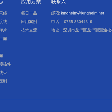
心
应用方案
联系人
天线
每日一品
邮箱:
kinghelm@kinghelm.net
接线
应用案例
电话：
0755-83044319
弹片
技术交流
地址：深圳市龙华区龙华街道油松社
工器
器
接插件
线束
定制