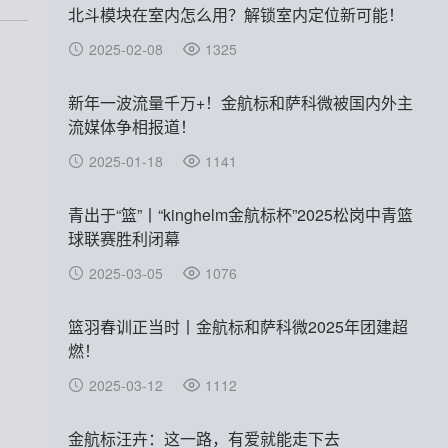
北斗模块在室内怎么用？解锁室内定位新可能！
2025-02-08
1325
新年一波流量千万+！金航标和萨科微被国内外主
流媒体争相报道！
2025-01-18
1141
青出于“篮”丨“kinghelm金航标杯”2025松岗中青篮
球联赛胜利闭幕
2025-03-05
1076
篮羽春训正当时丨金航标和萨科微2025年团建超
燃！
2025-03-12
1112
金航标汪卉：这一路，有爱就能走下去