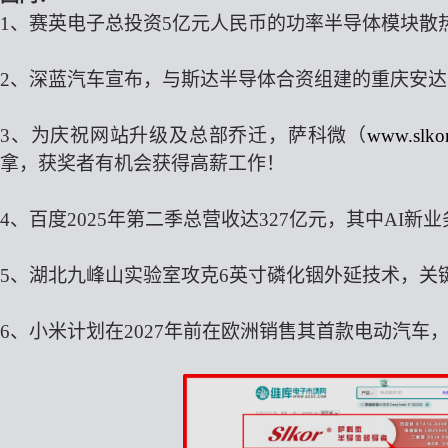
1、
赛
英电子
总投资
5亿元人民币的
功率半导体模块散
2、
深蓝汽车宣布，与斯达半导体合资组建的重庆安达
3、为庆祝网站升级及总部乔迁，萨科微
（
www.slko
拿，获奖者有机会获得高薪工作！
4、
百度
2025年第二季总营收达327亿元
，
其中
AI新
5、
湖北九峰山实验室攻克
6英寸磷化铟外延技术
，
关
6、
小米计划在
2027年前在欧洲销售其首款电动汽