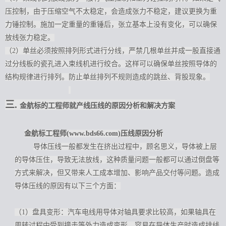
压控制，由于压缩空气不太稳定，会造成张力不稳定，建议更换为重
力锤控制。施加一定重量的重锤后，张立基本上没有变化，可以确保
放线张力稳定。
（2）单丝必须按照排列形式进行分线，严禁几根单丝并成一股直接通
过分线板的瓷孔进入束线机进行绞合。这样可以确保单丝按照导体的
结构规律进行排列。防止单丝排列不规则造成的跳丝、背股现象。
三.
金航标的工程师就产线压线的原因分析和解决方案
金航标工程师(www.bds66.com)压线原因分析
导体压线一般都发生在挤出过程中，顾名思义，导体被上层
的导体压住，导致无法放线，这种质量问题一般都可以通过倒盘等
方式来解决，但又带来人工成本增加、影响产品交付等问题。造成
导体压线的原因有以下三个方面：
（1）盘具变形：汽车电线用导体对轴具要求比较高，如果轴具在
周转过程中受到撞击等外力造成变形，容易在导体生产时造成排线