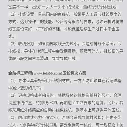
宽度不一样，出现“一头大一头小”的现象，最终导致导体压线。
（2）排线设置：目前国内的束线机一般采用人工调节排线宽度的
方式，这对操作工的技能、经验等有很高的要求，必须开机时将排
线宽度设置好，打下好的基础，才能保证后续生产过程中不会压
线。
（3）收线张力：如果内部收线张力过小，会造成排线不紧密，即
排线松，导体在转运过程中会受到震动、颠簸等外力，排线松的导
体股与股之间容易滑动，导致导体压线。
金航标工程师(www.bds66.com)压线解决方案
（1）导体盘具最好采用不锈钢材质，一方面防止轴具在转运过程
中减少变形的几率。
（2）更换规格或者轴具时，根据导体的规格及轴具的尺寸，合理
设置排线位置，待排线正常后再加速至工艺要求的速度。另外，若
能采用红外线感应的自动排线束线机，则基本上可避免导体压线。
（3）内部放线张力不宜过小，否则会造成导体排线松；但也不能
过大，否则容易将导体拉细，需要根据每一机台、每一规格逐个调