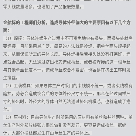
零头线数量增多，也增加了产品报废数量。
金航标的工程师们分析，造成导体外径偏大的主要原因有以下几个方
面：
（1）焊接：导体连续生产过程中不可避免地会有接头，而接头处就需
要焊接，目前采用最广泛、简易的方法就是冷焊，把单丝两头焊接起
来，从而保证所需的导体长度。导体焊接后若接头处没有打磨好，焊
点就会凸起，无法通过挤出模芯造成撸丝；或者被焊接的这一根单丝
与其他单丝长度不一，造成单丝绞合不紧密，也容易在挤出工序时发
生撸丝。
（2）工装模具：如果导体生产时采用的束线模不统一，或者束线模有
磨损，势必会造成绞合后的导体外径尺寸不统一，那么在经过同样尺
寸的挤出时，外径大的导体自然无法通过挤出机模芯，也就造成了撸
丝。
（3）原材料：目前导体生产时所采用的原材料有单丝和并丝两种。单
丝生产时外部放线张力很难做到没有差异，更容易造成撸丝。据统
计，大部分撸丝都发生在由单丝生产的导体上。