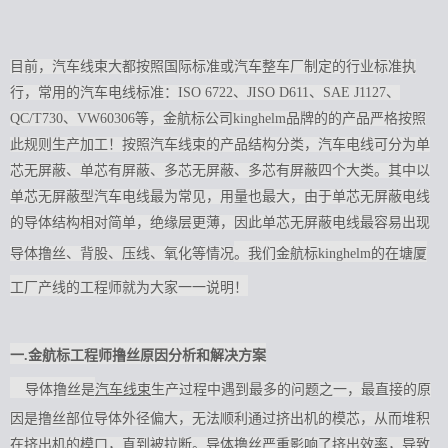
目前，汽车线束大都按照国际标准或汽车整车厂制定的行业标准执
行，常用的汽车电线标准：ISO 6722、JISO D611、SAE J1127、
QC/T730、VW60306等，金航标公司kinghelm品牌的的产品严格按照
此规则生产加工！按照汽车线束的产品结构分类，汽车电线可分为单
芯无屏蔽、单芯有屏蔽、多芯无屏蔽、多芯有屏蔽四个大类。其中以
单芯无屏蔽型汽车电线最为常见，用量也最大，由于单芯无屏蔽电线
的导体结构相对简单，绝缘层更薄，因此单芯无屏蔽电线最容易出现
导体撸丝、背股、压线、氧化等情况
。我们金航标kinghelm的在塘厦
工厂产线的工程师就为大家一一说明！
一.金航标工程师撸丝原因分析和解决方案
导体撸丝是
汽车线束
生产过程中遇到最多的问题之一，最直接的原
因是撸丝部位导体外径偏大，无法顺利通过挤出机的模芯，从而堆积
在挤出机的模口，直到被拉断。导体撸丝严重影响了挤出效率，导致