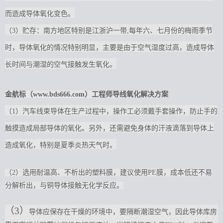
而造成导体氧化变色。
（3）贮存：南方地区特别是江浙沪一带,每年六、七月份的梅雨季节
时，导体氧化的情况特别明显，主要是由于空气湿度过高，造成导体
长时间与潮湿的空气接触发生氧化。
金航标（www.bds666.com）工程师导线
氧化
解决方案
（1）汽车线束导体在生产过程中，操作工必须戴手套操作，防止手的
触摸造成局部导体的氧化。另外，还需避免身体的汗液滴落到导体上
造成氧化，特别是夏季炎热天气时。
（2）选用耐温高、不析出的塑料膜，建议使用PE膜，成本低还不易
分解析出，与铜导体接触无化学反应。
（3）
导体应保存在干燥的环境中，要隔断潮湿空气，因此导体库房