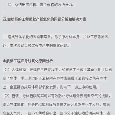
试，总结出每台机、每个规格的收线张力。
四.金航标的工程师就产线氧化的问题分析和解决方案
造成导体氧化的因素非常多，除了原材料本身、拉丝工序等原因
外，本次谈谈束线过程中产生的氧化问题。
金航标工程师导线
氧化
原因分析
（1）人体触摸：导体在生产过程中，如果员工不戴手套直接用手接触
到了导体，手上潮湿的汗液粘附在导体表面或汗液直接滴落在导体
上，会直接造成导体局部氧化发黑，影响下一道工序的使用。
（2）包装：导体包膜确实可以有效防止导体与外界潮湿空气的接触，
避免导体氧化，但是PVC塑料膜与导体之间容易发生化学反应，或者
高温天气时，一些PVC薄膜会析出一些小分子油状物质污染导体，进