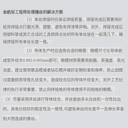
金航标工程师处理撸丝的解决方案
（1）单丝焊接时应保证焊接质量，焊接完成后需要用砂
纸将焊接点打磨光滑、圆整、避免有焊渣等异物。另外，焊接完成后
用塑料管或其它合适的工具把焊点处的所有单丝放在一起荡几下，确
保焊接所有单丝长度一致。
（2）导体生产时应选用合适的眼模：眼模尺寸比导体欲
成型外径大0.002-0.005mm即可；眼模材质需要高耐磨、高强度、高光
洁度，建议使用聚品模或者钻石模并做好定期检查和保养，防止因模
过度磨损而导致孔径变大，造成绞合后的导体外径变大；另外工艺纪
律的执行非常重要，禁止同样规格的导体使用不同规格的眼模。
（3）尽量采用并丝进行导体纹合，并丝是由多头拉丝机一次性拉出
的，具有比较好的稳定性及一致性,可避免单丝间长度不一及伸长率差
别大而造成的推丝。