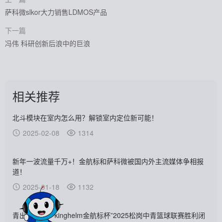
萨科微slkor大力销售LDMOS产品
下一篇
冯伟 科研创新后浪中的巨浪
相关推荐
北斗模块在室内怎么用？解锁室内定位新可能！
2025-02-08
1314
新年一波流量千万+！金航标和萨科微被国内外主流媒体争相报
道！
2025-01-18
1132
青出于“篮”丨“kinghelm金航标杯”2025松岗中青篮球联赛胜利闭