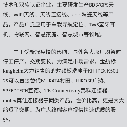
技术和双软认证企业，
主要
研发生产
天
BDS/GPS
线、
天线、天线连接线、
陶瓷天线等产
WIFI
chip
品。产品
广泛
应用于车载导航定位、
蓝牙耳
TWS
机、物联网、
智慧家庭、
智慧城市等领域。
由于受新冠疫情的影响，国外各大原厂均暂时
停工停产，交期变长。为满足市场需求，金航标
kinghelm
大力销售的的射频板端座子
KH-IPEX-K501-
可以直接替代
村田、
广濑
、
29
MURATA
HIROSE
宣德、
TE Connectivity
泰科连接器、
SPEEDTECH
molex
莫仕连接器等同类产品，性价比高，更是大大
缩短了交期。
为广大终端客户提供快速优质的服
务。