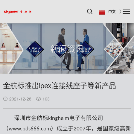
中文
新闻资讯
金航标推出ipex连接线座子等新产品
2021-12-28
163
深圳市金航标
电子
有限
公司
kinghelm
（
）成立于
年，是国家级高新
www.bds666.com
2007