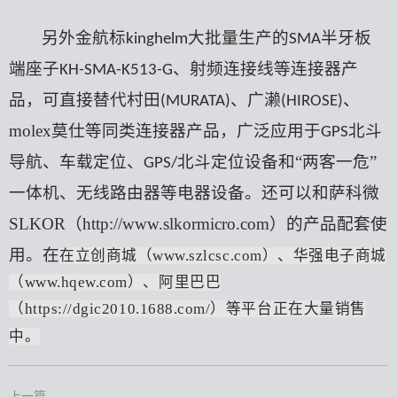
另外
金航标
大批量
生产的
半牙板
kinghelm
SMA
端座子
、射频连接线等连接器产
KH-SMA-K513-G
品，可直接替代村田
、广濑
、
(MURATA)
(HIROSE)
molex
莫仕等
同类连接器产品，广泛应用于
北斗
GPS
导航、车载定位、
北斗定位设备和
“两客一危”
GPS/
一体机、
无线
路由器等电器设备。还可以和萨科微
SLKOR（http://www.slkormicro.com）
的
产品配套使
用。在
在立创商城（
www.szlcsc.com）、华强电子商城
（www.hqew.com）
、阿里巴巴
（
https://dgic2010.1688.com/）
等平台正在大量销售
中。
上一篇