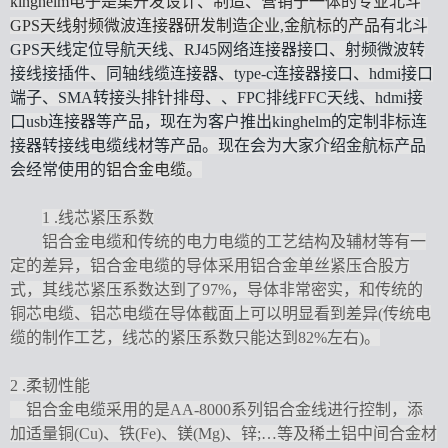
kinghelm
电子是集开发设计、制造、营销于一体的专业
北斗
GPS
天线射频微波
连接器
研发
制造企业
,
金航标的产品
有北斗
GPS天线定位导航天线、RJ45网络连接器接口、射频微波转
接线接插件、同轴线缆连接器、type-c连接器接口、hdmi接口
端子、SMA转接头排针排母、、FPC排线FFC天线、hdmi接
口usb连接器等产品，现在为客户推出kinghelm的定制非标连
接器转接线电缆线材等产品。现在会为大家介绍金航标产品
会经常使用的
铝合金电缆
。
1
.
线芯紧压系数
铝合金电缆和传统的电力电缆的工艺结构及辅材等有一
定的差异，铝合金电缆的导体采用铝合金单丝紧压合股方
式，其线芯紧压系数达到了
97%，导体非常密实，和传统的
铜芯电缆、铝芯电缆在导体截面上可以明显看到差异(传统电
缆的制作工艺，线芯的紧压系数只能达到82%左右)。
2
.
柔韧性能
铝合金电缆采用的是
AA-8000系列铝合金线进行控制，添
加适量铜(Cu)、铁(Fe)、镁(Mg)、锌;…等及稀土铝中间合金材