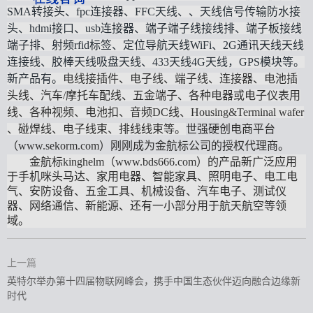
SMA转接头、fpc连接器、FFC天线、、天线信号传输防水接
头、hdmi接口、usb连接器、端子端子线接线排、端子板接线
端子排、射频rfid标签、定位导航天线WiFi、2G通讯天线天线
连接线、胶棒天线吸盘天线、433天线4G天线，GPS模块等。
新产品有。
电线接插件、电子线、端子线、连接器、电池插
头线、汽车
/摩托车配线、五金端子、各种电器或电子仪表用
线、各种视频、电池扣、音频DC线、Housing&Terminal wafer
、碰焊线、电子线束、排线
线束
等。
世强硬创电商平台
（
www.sekorm.com
）刚刚成为金航标公司的授权代理商。
金航标
kinghelm（www.bds666.com）的产品新广泛
应用
于手机咪头马达、家用电器、智能家具、照明电子、电工电
气、安防设备、五金工具、机械设备、汽车电子、测试仪
器、网络通信、新能源、
还有一小部分用于
航天
航空
等领
域。
上一篇
英特尔举办第十四届物联网峰会，携手中国生态伙伴迈向融合边缘新
时代