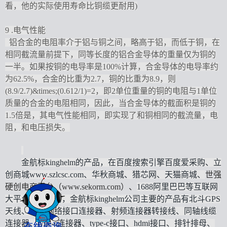
看，他的实际使用寿命比铜缆更耐用)
9
.
电气性能
铝合金的电阻率介于铝与铜之间，略高于铝，而低于铜，在
相同截流量前提下，同等长度的铝合金导体的重量仅为铜的
一半。如果按铜的电导率是
100%计算，合金导体的电导率约
为62.5%，合金的比重为2.7，铜的比重为8.9，则
(8.9/2.7)&times;(0.612/1)=2，即2单位重量的铜的电阻与1单位
质量的合金的电阻相同，因此，当合金导体的截面积是铜的
1.5倍是，其电气性能相同，即实现了和铜相同的截流量，电
阻，和电压损失。
金航标
kinghelm的产品，在百度搜索引擎百度爱采购、立
创商城www.szlcsc.com、华秋商城、猎芯网、天猫商城、
世强
硬创电商平台（
www.sekorm.com
）、
1688阿里巴巴等互联网
大平台全面布局，金航标kinghelm公司主要的产品有北斗GPS
天线、RJ45网络接口连接器、射频连接器转接线、同轴线缆
连接器、type-c连接器、type-c接口、hdmi接口、排针排母、