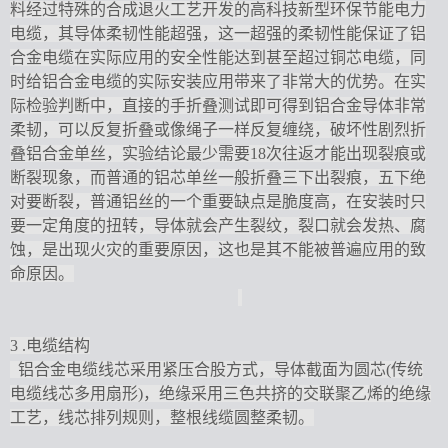
料经过特殊的合成退火工艺开发的高科技新型环保节能电力
电缆，其导体柔韧性能超强，这一超强的柔韧性能保证了铝
合金电缆在实际应用的安全性能达到甚至超过铜芯电缆，同
时给铝合金电缆的实际安装应用带来了非常大的优势。在实
际检验判断中，直接的手折叠测试即可得到铝合金导体非常
柔韧，可以反复折叠或像绳子一样反复缠绕，破坏性剧烈折
叠铝合金单丝，实验结论最少需要18次往返才能出现裂痕或
断裂现象，而普通的铝芯单丝一般折叠三下出裂痕，五下绝
对要断裂，普通铝丝的一个重要缺点是脆度高，在安装时只
要一定角度的扭转，导体就会产生裂纹，裂口就会发热、腐
蚀，是出现火灾的重要原因，这也是其不能被普遍应用的致
命原因。
3
.
电缆结构
铝合金电缆线芯采用紧压合股方式，导体截面为圆芯
(传统
电缆线芯多用扇形)，绝缘采用三色共挤的交联聚乙烯的绝缘
工艺，线芯排列规则，整根线缆圆整柔韧。