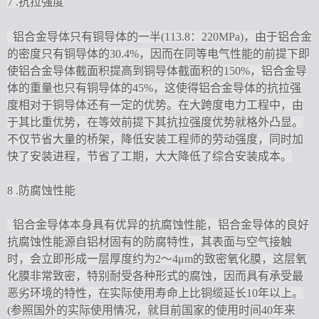
7
.
抗拉强度
铝合金导体只有铜导体的一半
(113.8：220MPa)，由于铝合金
的密度只有铜导体的30.4%，因而在同等电气性能的前提下即
使铝合金导体截面积提高到铜导体截面积的150%，铝合金导
体的重量也只有铜导体的45%，这使得铝合金导体的抗拉强
度相对于铜导体还有一定的优势。在大跨度电力工程中，由
于其比重优势，在等效前提下其抗拉强度优势就格外凸显。
不仅节省大量的桥架，降低安装工程师的劳动强度，同时加
快了安装进程，节省了工期，大大降低了综合安装成本。
8
.
防腐蚀性能
铝合金导体本身具有优异的抗腐蚀性能，铝合金导体的良好
抗腐蚀性能源自铝材固有的防腐特性，其表面与空气接触
时，会立即形成一层厚度约为
2～4μm的致密氧化膜，这层氧
化膜非常致密，特别耐受各种形式的腐蚀，因而具有承受最
恶劣环境的特性，在实际使用寿命上比铜缆延长10年以上。
(参照国外的实际使用情况，就目前国家的使用时间40年来