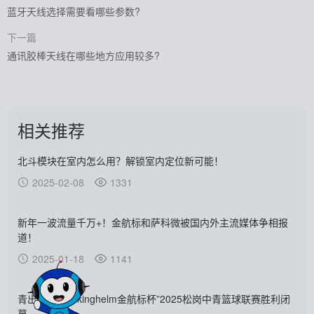
蓝牙天线选择需要看哪些参数?
下一篇
通讯胶棒天线在哪些地方应用较多?
相关推荐
北斗模块在室内怎么用？解锁室内定位新可能！
2025-02-08
1331
新年一波流量千万+！金航标和萨科微被国内外主流媒体争相报
道！
2025-01-18
1141
青出于“篮”丨“kinghelm金航标杯”2025松岗中青篮球联赛胜利闭
幕