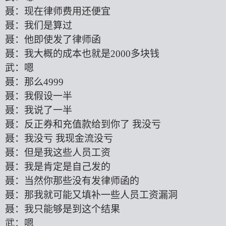
聂：现在律师费用还便宜
聂：我们是算过
聂：他即使发了律师函
聂：我大概的成本也就是
2000多块钱
武：嗯
聂：那么
4999
聂：我假设一半
聂：我说了一半
聂：反正券和充值款给到你了
我没亏
聂：我没亏
我现金流没亏
聂：但是我这些人员工资
聂：我是肯定是自己发的
聂：当然你那些没有发律师函的
聂：那我就可能又填补一些人员工资漏洞
聂：我只能够是到这个结果
武：嗯