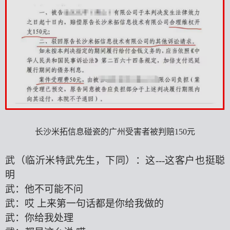
长沙米拓信息碰瓷的广州受害者被判赔
150元
武（
临沂
米特武先生，下同）：这
---这客户也挺聪
明
武：他不可能不问
武：哎
上来第一句话都是你给我做的
武：你给我处理