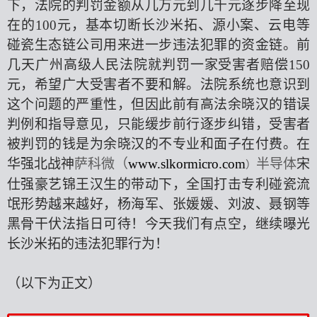
下，法院的判罚金额从几万元到几千元逐步降至现
在的
100元
，基本切断长沙米拓、源小案、云电等
碰瓷生态链公司用来进一步违法犯罪的资金链。前
几天广州高级人民法院就判罚一家受害者赔偿
150
元，
希望广大受害者不要和解。法院系统也意识到
这个问题的严重性，但因此前有高法余晓汉的错误
判例和指导意见，只能缓步前行逐步纠错，受害者
被判罚的钱是为余晓汉的不专业和面子在付费。在
华强北战神
萨科微（
www.slkormicro.com
半导体
宋
）
仕强豪艺锦王汉生的带动下，全国打击专利碰瓷流
氓形势越来越好，杨海军、张媛媛、刘波、聂钢等
黑骨干伏法指日可待！今天我们有点空，继续曝光
长沙米拓的违法犯罪行为！
（以下为正文）