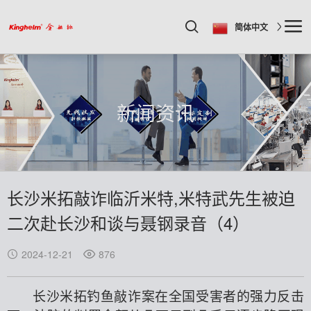
简体中文
新闻资讯
长沙米拓敲诈临沂米特,米特武先生被迫
二次赴长沙和谈与聂钢录音（4）
2024-12-21
876
长沙米拓钓鱼敲诈案在全国受害者的强力反击