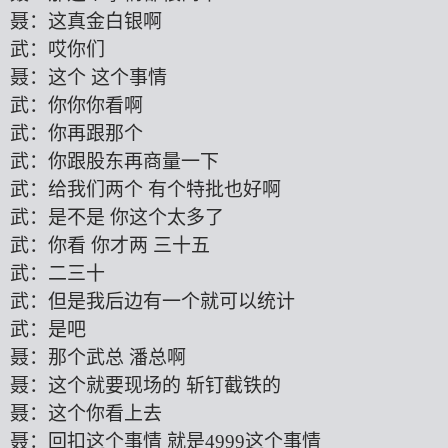
聂：这真金白银啊
武：哎你们
聂：这个
这个事情
武：你你你看啊
武：你再跟那个
武：你跟股东再商量一下
武：给我们两个
有个特批也好啊
武：是不是
你这个太多了
武：你看
你才两
三十五
武：二三十
武：但是我后边有一个就可以统计
武：是吧
聂：那个武总
潘总啊
聂：这个就要现场的
斩钉截铁的
聂：这个你看上去
聂：回
扣
这个事情
就是
4999这个事情