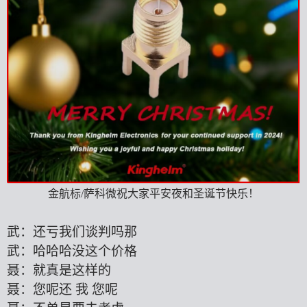
金航标
/萨科微祝大家平安夜和圣诞节快乐！
武：还亏我们谈判吗那
武：哈哈哈没这个价格
聂：就真是这样的
聂：您呢还
我
您呢