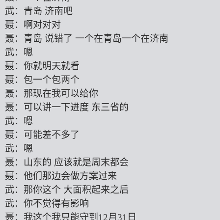
武：青岛
济南吧
聂：啊对对对
聂：青岛
说错了
一个在青岛一个在济南
武：嗯
聂：你就明天就看
聂：包一个包两个
聂：那现在我可以给你
聂：可以讲一下进度
东三省的
武：嗯
聂：可能差不多了
武：嗯
聂：山东的
应该就是周末都会
聂：他们那边会做方案过来
武：那你这个
大面积起来之后
武：你不觉得有影响
聂：我这个我只能守到
12月31日