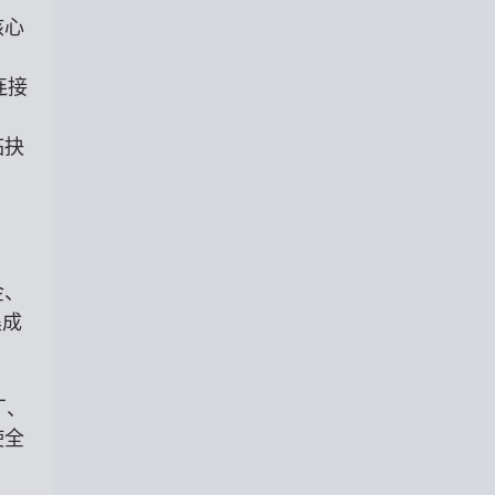
核心
连接
临抉
金、
集成
厂、
使全