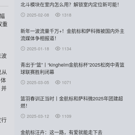
北斗模块在室内怎么用？解锁室内定位新可能！
2025-02-08
1318
，幅
双重
新年一波流量千万+！金航标和萨科微被国内外主
流媒体争相报道！
2025-01-18
1134
来波
青出于“篮”丨“kinghelm金航标杯”2025松岗中青篮
球联赛胜利闭幕
已从
格体
2025-03-05
1071
，并
篮羽春训正当时丨金航标和萨科微2025年团建超
燃！
2025-03-12
1109
发行
金航标汪卉：这一路，有爱就能走下去