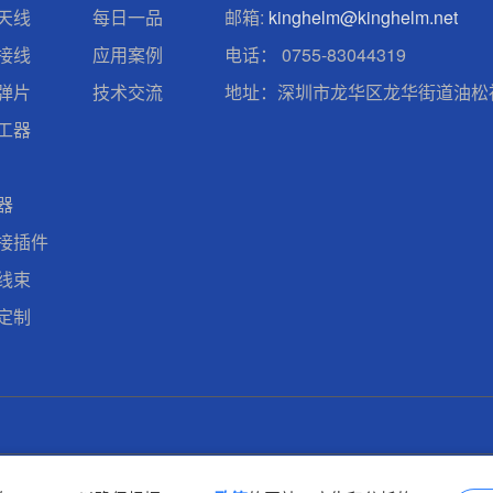
天线
每日一品
邮箱:
kinghelm@kinghelm.net
接线
应用案例
电话：
0755-83044319
弹片
技术交流
地址：深圳市龙华区龙华街道油松社
工器
器
接插件
线束
定制