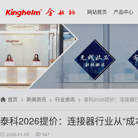
网站首页
产品中心
产品中心
新闻资讯
技术应用
名家专栏
关于我们
射频微波天线
每日芯闻
每日一品
宋仕强
关于我们
射频线转接线
行业资讯
应用案例
林雪萍
联系我们
板端座子弹片
三八八问
技术交流
齐大峰
用户协议
滤波器双工器
人文荟萃
刘大成
隐私政策
首页
新闻资讯
行业资讯
泰科2026提价：连接器
信号开关
华强北小百科
朱军山
免费样品
泰科2026提价：连接器行业从“成
数据连接器
自媒体生态圈
赵 敏
排针排母接插件
戴 辉
2026-01-05
547