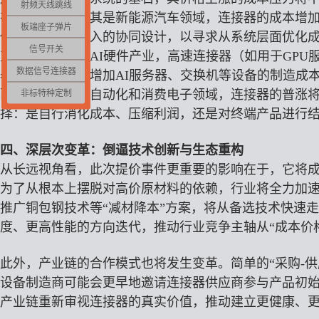
射频天线跳线
在汽车行业，尤其是新能源汽车领域，连接器的成本增
板端座子弹片
供应商进行更深入的协同设计，以寻求从系统层面优化
信号开关
对于数据中心和AI硬件产业，高速连接器（如用于GPU服
数据信号连接器
器的提价将直接增加AI服务器、交换机等设备的制造成
非标特种定制
而在广泛的工业自动化和消费电子领域，连接器的普涨
择：是自行消化成本、压缩利润，还是对终端产品进行
四、深层次变革：倒逼技术创新与生态重构
从长远视角看，此次提价事件更重要的影响在于，它将
为了从根本上摆脱对高价原材料的依赖，行业将全力加
推广铜包钢技术等“减材降本”方案，将从备选技术快速
度、更高性能的方向迭代，推动行业竞争主轴从“成本价格
此外，产业链的合作模式也将发生变革。简单的“采购-供
设备制造商可能会更早地邀请连接器供应商参与产品初
产业链重新审视连接器的真实价值，推动建立更健康、