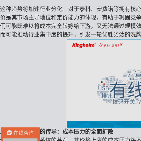
这种趋势将加速行业分化。对于泰科、安费诺等拥有核
价是其市场主导地位和定价能力的体现，有助于巩固竞
们可能既难以将成本完全转嫁给下游，又无法通过规模
而可能推动行业集中度的提升，引发一轮优胜劣汰的洗
三、对下游产业的传导：成本压力的全面扩散
在线咨询
连接器作为电子系统的基石，其价格上涨的成本压力将