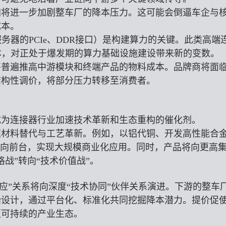
加将进一步加剧整车厂的降本压力。这可能会倒逼车企与
成本。
务器的PCIe、DDR接口）是构建算力的关键。此类高端
本，对正处于爆发期的算力基础设施建设带来新的变数。
将普遍推高中游模块和终端产品的物料成本。品牌商将面
结构性调价，将部分压力转移至消费者。
成为连接器行业加速技术革新和生态重构的催化剂。
速材料替代与工艺革新。例如，以铝代铜、开发高性能合
走向前台，实现大规模商业化应用。同时，产品将向更高
战”转向“技术价值战”。
应”关系将向深度“技术协同”伙伴关系演进。下游的整车
始设计，通过平台化、标准化共同挖掘降本潜力。提价促
更可持续的产业生态。