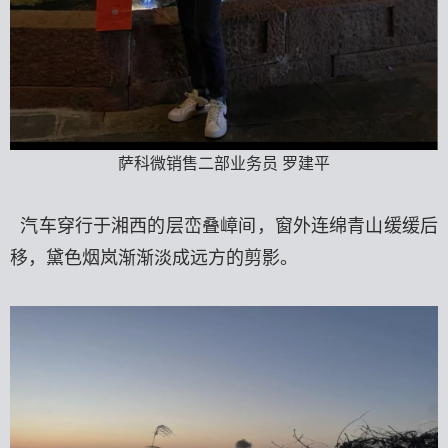
萨科微销售二部业务员 罗建平
汽车穿行于湘西的层峦叠嶂间，窗外连绵青山缓缓后
移，黛色烟岚渐渐淡成远方的剪影。