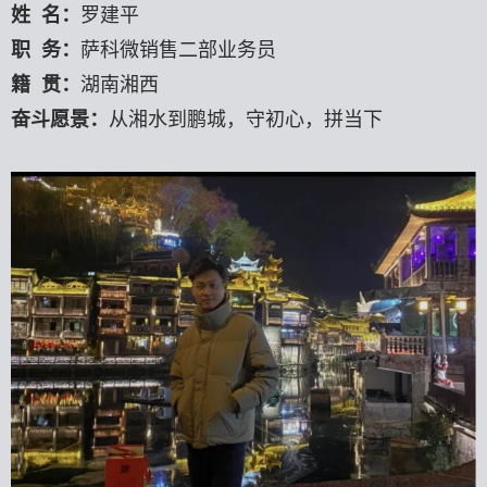
姓 名：
罗建平
职 务：
萨科微销售二部业务员
籍 贯：
湖南湘西
奋斗愿景：
从湘水到鹏城，守初心，拼当下