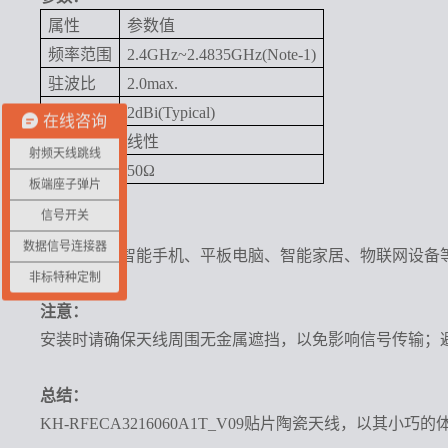
属性
参数值
频率范围
2.4GHz~2.4835GHz(Note-1)
驻波比
2.0max.
增益
2dBi(Typical)
在线咨询
极化
线性
射频天线跳线
阻抗
50Ω
板端座子弹片
信号开关
应用：
数据信号连接器
广泛应用于智能手机、平板电脑、智能家居、物联网设备等
非标特种定制
注意：
安装时请确保天线周围无金属遮挡，以免影响信号传输；
总结：
KH-RFECA3216060A1T_V09贴片陶瓷天线，