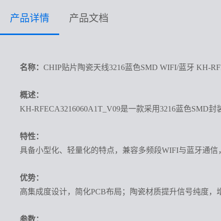
产品详情
产品文档
名称：
CHIP贴片陶瓷天线3216蓝色SMD WIFI/蓝牙 KH-RFEC
概述：
KH-RFECA3216060A1T_V09是一款采用3216
特性：
具备小型化、轻量化的特点，兼容多频段WIFI与蓝牙通
优势：
高集成度设计，简化PCB布局；陶瓷材质提升信号纯度，
参数：