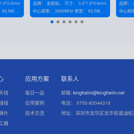
A0T
品牌： 金航标， 尺寸： 3.2*1.6*0.6mm
品牌： 金航标， 尺寸：
中心频率： 2450MHz 带宽： 83.5MHz
中心频率： 24
增益： 2dBi 阻抗： 50Ω
心
应用方案
联系人
天线
每日一品
邮箱:
kinghelm@kinghelm.net
接线
应用案例
电话：
0755-83044319
弹片
技术交流
地址：深圳市龙华区龙华街道油松社
工器