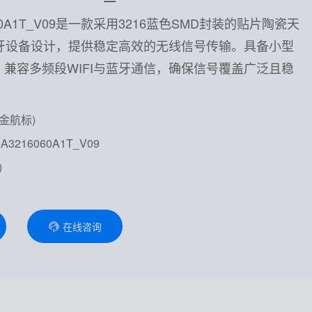
6060A1T_V09是一款采用3216蓝色SMD封装的贴片陶瓷天
蓝牙设备设计，提供稳定高效的无线信号传输。具备小型
兼容多频段WIFI与蓝牙通信，确保信号覆盖广泛且稳
(金航标)
3216060A1T_V09
)
在线咨询