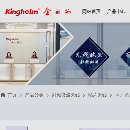
网站首页
产品中心
产品中心
新闻资讯
技术应用
名家专栏
关于我们
射频微波天线
每日芯闻
每日一品
宋仕强
关于我们
射频线转接线
行业资讯
应用案例
林雪萍
联系我们
板端座子弹片
三八八问
技术交流
齐大峰
用户协议
滤波器双工器
人文荟萃
刘大成
隐私政策
首页
产品分类
射频微波天线
贴片天线
蓝牙贴
信号开关
华强北小百科
朱军山
免费样品
数据连接器
自媒体生态圈
赵 敏
排针排母接插件
戴 辉