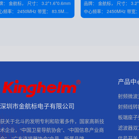
35
金航标， 尺寸： 3.2*1.6*0.6mm
品牌： 金航标， 尺寸： 3.2*1.6*0.6mm
率： 2450MHz 带宽： 83.5MHz
中心频率： 2450MHz 带宽： 83.5MHz
增益： 2dBi 阻抗： 50Ω
增益： 2dBi 阻抗： 50Ω
产品中
射频微波
深圳市金航标电子有限公司
射频线转
板端座子
获关于北斗的发明专利和软著多件，国家高新技
滤波器双
术企业，“中国卫星导航协会”、“中国信息产业商
信号开关
会”、“广东连接器协会”会员。所属品牌