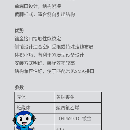
单端口设计，结构紧凑
偏脚样式，适合侧向引出结构
优势
镀金接口接触性能稳定
侧插设计适合空间受限或特殊走线布局
体积小巧，有利于紧凑型设备设计
安装方式明确，装配效率较高
结构兼容性好，便于匹配常见SMA接口
参数
壳体
黄铜镀金
绝缘体
聚四氟乙烯
插孔
（HPb59-1）镀金
未注公差
±0.2