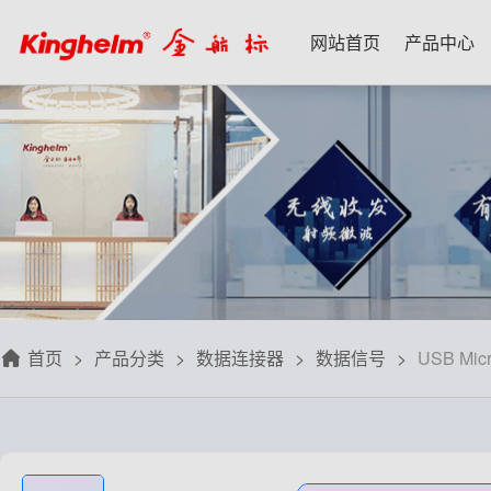
网站首页
产品中心
产品中心
新闻资讯
技术应用
名家专栏
关于我们
射频微波天线
每日芯闻
每日一品
宋仕强
关于我们
射频线转接线
行业资讯
应用案例
林雪萍
联系我们
板端座子弹片
三八八问
技术交流
齐大峰
用户协议
滤波器双工器
人文荟萃
刘大成
隐私政策
首页
产品分类
数据连接器
数据信号
USB Mic
信号开关
华强北小百科
朱军山
免费样品
数据连接器
自媒体生态圈
赵 敏
排针排母接插件
戴 辉