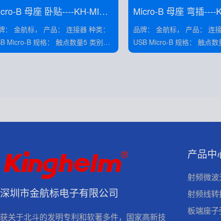
icro-B 母座 卧贴----KH-MINI-
Micro-B 母座 弯插----K
MT-5P-Cu
DIP90-5P-Cu
 金航标， 产品： 连接器 种类：
品牌： 金航标， 产品： 连接器 种类：
icro-B 规格： 触点数量5 类别：
USB Micro-B 规格： 触点数量5 类别：
母座 安装： 弯插 电压/电流： 1.5A
母座 安装： 弯插 电压/
产品中
射频微波
深圳市金航标电子有限公司
射频线转
板端座子
获关于北斗的发明专利和软著多件，国家高新技