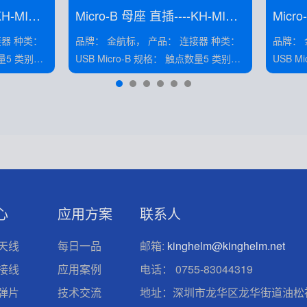
H-MINI-
Micro-B 母座 直插----KH-MINI-
Micro
DIP180W-5P-Cu
DIP18
品牌： 金航标， 产品： 连接器 种类：
品牌： 金航标， 
USB Micro-B 规格： 触点数量5 类别：
USB Micro-B 规格
电流： 1.5A
母座 安装： 弯插 电压/电流： 1.5A
心
应用方案
联系人
天线
每日一品
邮箱:
kinghelm@kinghelm.net
接线
应用案例
电话：
0755-83044319
弹片
技术交流
地址：深圳市龙华区龙华街道油松社