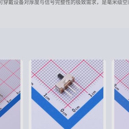
 镀金触点”满足可穿戴设备对厚度与信号完整性的极致需求，是毫米