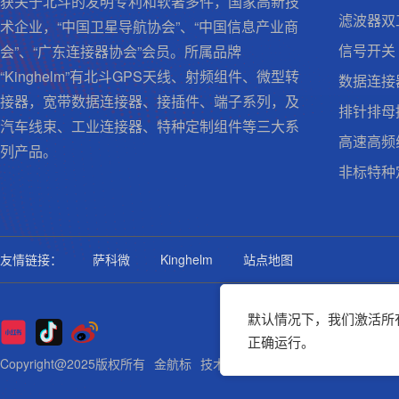
获关于北斗的发明专利和软著多件，国家高新技
滤波器双
术企业，“中国卫星导航协会”、“中国信息产业商
信号开关
会”、“广东连接器协会”会员。所属品牌
“Kinghelm”有北斗GPS天线、射频组件、微型转
数据连接
接器，宽带数据连接器、接插件、端子系列，及
排针排母
汽车线束、工业连接器、特种定制组件等三大系
高速高频
列产品。
非标特种
友情链接：
萨科微
Kinghelm
站点地图
默认情况下，我们激活所有
正确运行。
Copyright@2025版权所有
金航标
技术支持: 集群科技