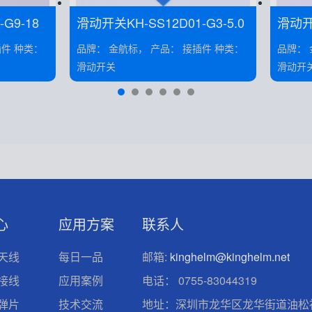
G9-18
滑动开关KH-SS12D01-G3-5.0
滑动开关
品牌： 金航标， 产品： 接插件 种类：
品牌： 金航标， 
滑动开关
滑动开
心
应用方案
联系人
天线
每日一品
邮箱:
kinghelm@kinghelm.net
接线
应用案例
电话：
0755-83044319
弹片
技术交流
地址：深圳市龙华区龙华街道油松社