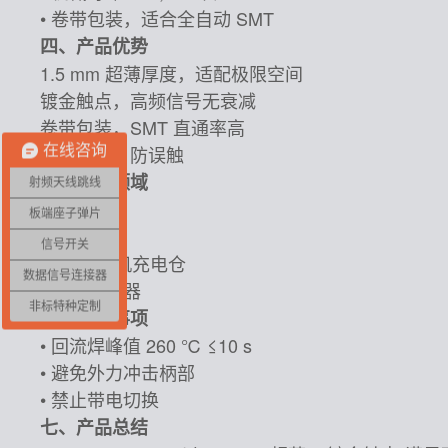
• 卷带包装，适合全自动 SMT
四、产品优势
1.5 mm 超薄厚度，适配极限空间
镀金触点，高频信号无衰减
卷带包装，SMT 直通率高
钢珠定位，防误触
在线咨询
五、应用领域
射频天线跳线
• 智能戒指
板端座子弹片
• 健康贴片
信号开关
• TWS 耳机充电仓
数据信号连接器
• 微型传感器
非标特种定制
六、注意事项
• 回流焊峰值 260 ℃ ≤10 s
• 避免外力冲击柄部
• 禁止带电切换
七、产品总结