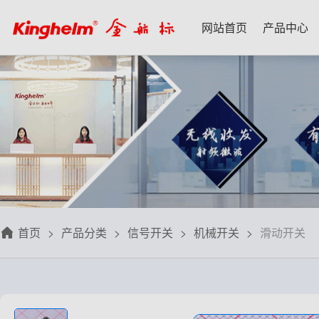
网站首页
产品中心
产品中心
新闻资讯
技术应用
名家专栏
关于我们
射频微波天线
每日芯闻
每日一品
宋仕强
关于我们
射频线转接线
行业资讯
应用案例
林雪萍
联系我们
板端座子弹片
三八八问
技术交流
齐大峰
用户协议
滤波器双工器
人文荟萃
刘大成
隐私政策
首页
产品分类
信号开关
机械开关
滑动开关
信号开关
华强北小百科
朱军山
免费样品
数据连接器
自媒体生态圈
赵 敏
排针排母接插件
戴 辉