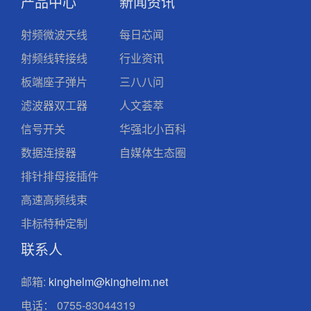
产品中心
新闻资讯
射频微波天线
每日芯闻
射频线转接线
行业资讯
板端座子弹片
三八八问
滤波器双工器
人文荟萃
信号开关
华强北小百科
数据连接器
自媒体生态圈
排针排母接插件
高速高频线束
非标特种定制
联系人
邮箱:
kinghelm@kinghelm.net
电话：
0755-83044319