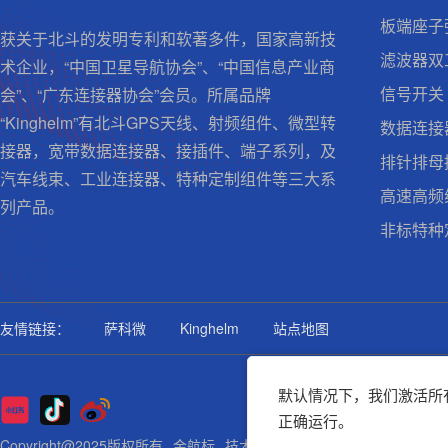
板端座子
获关于北斗的发明专利和软著多件，国家高新技
滤波器双
术企业，“中国卫星导航协会”、“中国信息产业商
信号开关
会”、“广东连接器协会”会员。所属品牌
“Kinghelm”有北斗GPS天线、射频组件、微型转
数据连接
接器，宽带数据连接器、接插件、端子系列，及
排针排母
汽车线束、工业连接器、特种定制组件等三大系
高速高频
列产品。
非标特种
友情链接：
萨科微
Kinghelm
站点地图
默认情况下，我们激活所有
正确运行。
Copyright@2025版权所有
金航标
技术支持: 集群科技