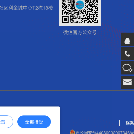
区利金城中心T2栋18楼
微信官方公众号
设置
全部接受
联系
粤ICP备17113853号
粤公网安备44030002007346号