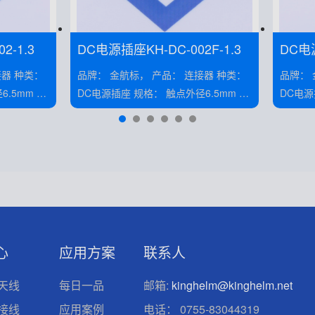
2-1.3
DC电源插座KH-DC-002F-1.3
DC电
C-005
品牌： 金航标， 产品： 连接器 种类：
品牌： 金航标， 
DC电源插座 规格： 触点外径6.5mm 类
DC电源插座 规格： 触点
别： 插座 安装： 卧贴
心
应用方案
联系人
天线
每日一品
邮箱:
kinghelm@kinghelm.net
接线
应用案例
电话：
0755-83044319