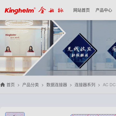
网站首页
产品中心
产品中心
新闻资讯
技术应用
名家专栏
关于我们
射频微波天线
每日芯闻
每日一品
宋仕强
关于我们
射频线转接线
行业资讯
应用案例
林雪萍
联系我们
板端座子弹片
三八八问
技术交流
齐大峰
用户协议
滤波器双工器
人文荟萃
刘大成
隐私政策
首页
产品分类
数据连接器
连接器系列
AC 
信号开关
华强北小百科
朱军山
免费样品
数据连接器
自媒体生态圈
赵 敏
排针排母接插件
戴 辉