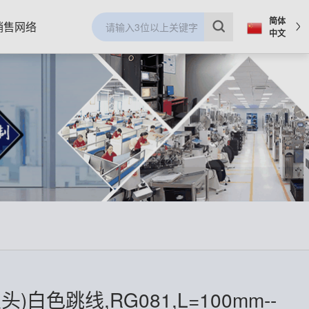
简体
销售网络
中文
头)白色跳线,RG081,L=100mm--