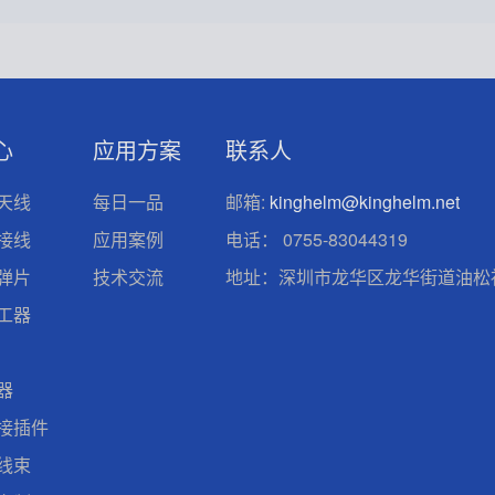
心
应用方案
联系人
天线
每日一品
邮箱:
kinghelm@kinghelm.net
接线
应用案例
电话：
0755-83044319
弹片
技术交流
地址：深圳市龙华区龙华街道油松社
工器
器
接插件
线束