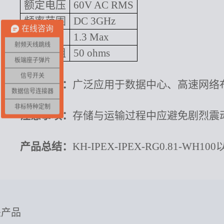
额定电压
60V AC RMS
频率范围
DC 3GHz
在线咨询
驻波比
1.3 Max
射频天线跳线
特性抗阻
50 ohms
板端座子弹片
信号开关
应用领域：
广泛应用于数据中心、高速网络
数据信号连接器
非标特种定制
注意事项：
存储与运输过程中应避免剧烈震
产品总结：
KH-IPEX-IPEX-RG0.
关产品