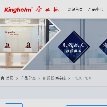
网站首页
产品中心
产品中心
新闻资讯
技术应用
名家专栏
关于我们
射频微波天线
每日芯闻
每日一品
宋仕强
关于我们
射频线转接线
行业资讯
应用案例
林雪萍
联系我们
板端座子弹片
三八八问
技术交流
齐大峰
用户协议
滤波器双工器
人文荟萃
刘大成
隐私政策
首页
产品分类
射频线转接线
IPEX/IPEX
信号开关
华强北小百科
朱军山
免费样品
数据连接器
自媒体生态圈
赵 敏
排针排母接插件
戴 辉