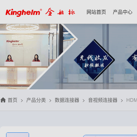
网站首页
产品中心
产品中心
新闻资讯
技术应用
名家专栏
关于我们
射频微波天线
每日芯闻
每日一品
宋仕强
关于我们
射频线转接线
行业资讯
应用案例
林雪萍
联系我们
板端座子弹片
三八八问
技术交流
齐大峰
用户协议
滤波器双工器
人文荟萃
刘大成
隐私政策
首页
产品分类
数据连接器
音视频连接器
HD
信号开关
华强北小百科
朱军山
免费样品
数据连接器
自媒体生态圈
赵 敏
排针排母接插件
戴 辉