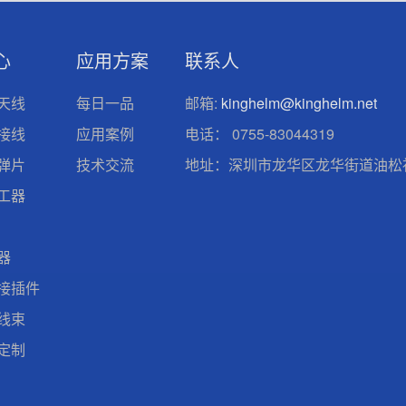
心
应用方案
联系人
天线
每日一品
邮箱:
kinghelm@kinghelm.net
接线
应用案例
电话：
0755-83044319
弹片
技术交流
地址：深圳市龙华区龙华街道油松社
工器
器
接插件
线束
定制