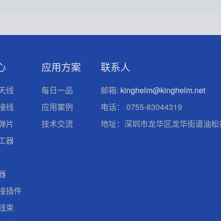
心
应用方案
联系人
天线
每日一品
邮箱:
kinghelm@kinghelm.net
接线
应用案例
电话：
0755-83044319
弹片
技术交流
地址：深圳市龙华区龙华街道油松社
工器
器
接插件
线束