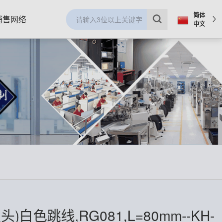
简体
销售网络
中文
头)白色跳线,RG081,L=80mm--KH-