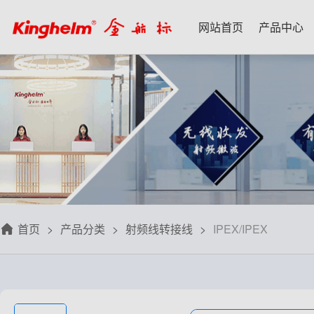
网站首页
产品中心
产品中心
新闻资讯
技术应用
名家专栏
关于我们
射频微波天线
每日芯闻
每日一品
宋仕强
关于我们
射频线转接线
行业资讯
应用案例
林雪萍
联系我们
板端座子弹片
三八八问
技术交流
齐大峰
用户协议
滤波器双工器
人文荟萃
刘大成
隐私政策
首页
产品分类
射频线转接线
IPEX/IPEX
信号开关
华强北小百科
朱军山
免费样品
数据连接器
自媒体生态圈
赵 敏
排针排母接插件
戴 辉