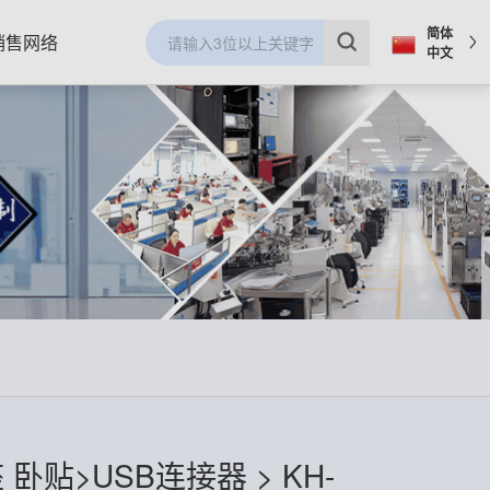
简体
销售网络
中文
母座 卧贴>USB连接器 > KH-