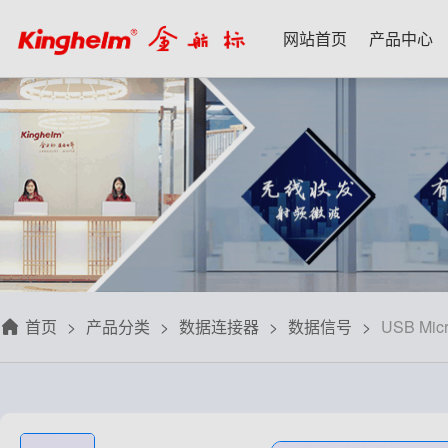
网站首页
产品中心
产品中心
新闻资讯
技术应用
名家专栏
关于我们
射频微波天线
每日芯闻
每日一品
宋仕强
关于我们
射频线转接线
行业资讯
应用案例
林雪萍
联系我们
板端座子弹片
三八八问
技术交流
齐大峰
用户协议
滤波器双工器
人文荟萃
刘大成
隐私政策
首页
产品分类
数据连接器
数据信号
USB Mic
信号开关
华强北小百科
朱军山
免费样品
数据连接器
自媒体生态圈
赵 敏
排针排母接插件
戴 辉