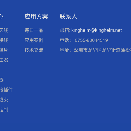
心
应用方案
联系人
天线
每日一品
邮箱:
kinghelm@kinghelm.net
接线
应用案例
电话：
0755-83044319
弹片
技术交流
地址：深圳市龙华区龙华街道油松社
工器
器
接插件
线束
定制