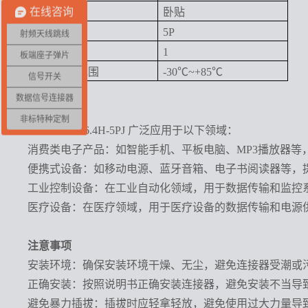
在线咨询
安装方式
卧贴
触点数量
5P
射频天线跳线
端口数量
1
板端座子弹片
工作温度范围
-30℃~+85℃
信号开关
数据信号连接器
应用领域
非标特种定制
KH-MICRO6.4H-5PJ 广泛应用于以下领域：
消费类电子产品：如智能手机、平板电脑、
MP3播放器
便携式设备：如移动电源、蓝牙音箱、电子书阅读器等，
工业控制设备：在工业自动化领域，用于数据传输和监控
医疗设备：在医疗领域，用于医疗设备的数据传输和电源
注意事项
安装环境：确保安装环境干燥、无尘，避免连接器受潮或
正确安装：按照说明书正确安装连接器，避免安装不当导
避免暴力插拔：插拔时应轻拿轻放，避免使用过大力量导