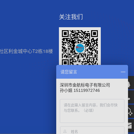
关注我们
区利金城中心T2栋18楼
请您留言
微信官方公众号
深圳市金航标电子有限公司
孙小姐 15119972746